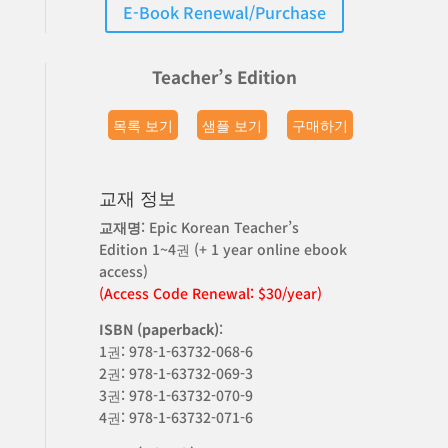
E-Book Renewal/Purchase
Teacher’s Edition
목록 보기
샘플 보기
구매하기
교재 정보
교재명
: Epic Korean Teacher’s
Edition 1~4권 (+ 1 year online ebook
access)
(Access Code Renewal: $30/year)
ISBN (paperback)
:
1권: 978-1-63732-068-6
2권: 978-1-63732-069-3
3권: 978-1-63732-070-9
4권: 978-1-63732-071-6